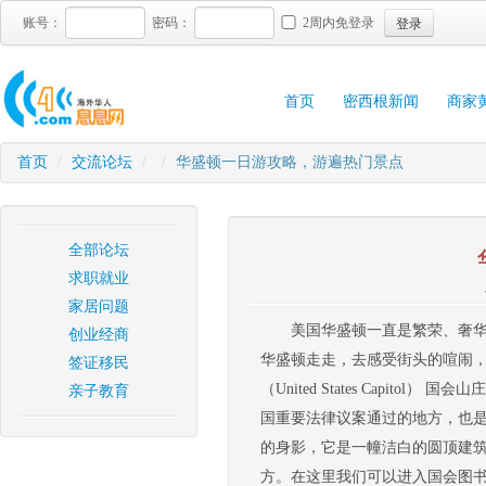
登录
账号：
密码：
2周内免登录
首页
密西根新闻
商家
首页
/
交流论坛
/
/
华盛顿一日游攻略，游遍热门景点
全部论坛
求职就业
家居问题
美国华盛顿一直是繁荣、奢
创业经商
华盛顿走走，去感受街头的喧闹，
签证移民
（United States Capitol） 国
亲子教育
国重要法律议案通过的地方，也
的身影，它是一幢洁白的圆顶建
方。在这里我们可以进入国会图