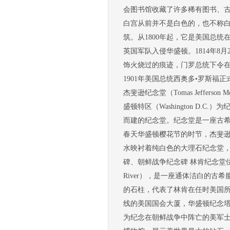
会图书馆收藏了许多稀有图书、古典
白宫从前并不是白色的，也不称白宫
筑。从1800年起，它是美国总统
英国军队入侵华盛顿。1814年8
饰火烧过的痕迹，门罗总统下令在
1901年美国总统西奥多•罗斯福
杰斐逊纪念堂（Tomas Jefferson 
盛顿特区（Washington D.C.
而建的纪念堂。纪念堂是一座古希腊
春天华盛顿樱花节的时节，杰斐逊
水映衬着纯白色的大理石纪念堂，
碑、朝鲜战争纪念碑 林肯纪念堂位于华
River），是一座通体洁白的古
的石柱，代表了林肯在任时美国所
线的美国国会大厦，华盛顿纪念塔和反思池
为纪念在朝鲜战争中阵亡的美军士