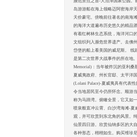
濒危景点之首-大沼泽国家公园。
岛游游船在海上领略迈阿密海岸
天价豪宅。傍晚前往著名的南海滩
的海洋大道遍布历史悠久的精品酒
有着红树林生态系统，海洋河口的
文组织列入濒危世界遗产。去佛州
岱堡的船上看美国的威尼斯。 线路4:
是第二次世界大战事件的所在地。观
Memorial)：当年被炸沉的
夏威夷政府、州长官邸、太平洋国家军人公墓 (
(Lolani Palace)-夏威夷具有代
令当地居民至今仍所怀念。顺游当
称为马蹄湾。俯瞰全景，它又如一
喷泉般直冲云霄、白沙湾海滩-夏
观，并可欣赏到东北角的风景。纯
仙景四日游。欣赏仙纳多区的大自
各种形态，栩栩如生。购买维珍尼