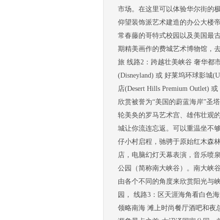
市场。在这里可以体验华尔街的
仰望装饰派艺术建造的办公大楼
常春藤的哥特式校园以及美国最古
期精美画作的费城艺术博物馆，去
旅 线路2：跨越壮美峡谷 奢华
(Disneyland) 或 好莱坞环球影城(
店(Desert Hills Premium Ou
欣赏被誉为“美国的蔚蓝海岸”圣
轮美奂的罗马艺术宫、雄伟壮观
城让你流连忘返。可以重温坐不
仔小村启程，驰骋于原始红木森
店，电脑幻灯天幕表演，音乐喷
公园（简称南大峡谷）。南大峡谷
由各个不同的角度来欣赏阳光与
园， 线路3：区天涯海角看白色
领略南海 滩上时尚餐厅酒吧和夜