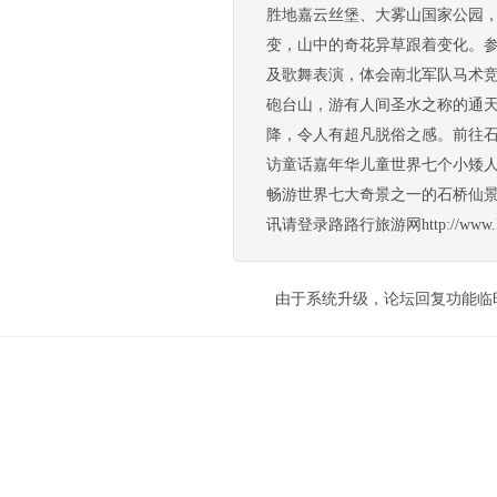
胜地嘉云丝堡、大雾山国家公园
变，山中的奇花异草跟着变化。
及歌舞表演，体会南北军队马术
砲台山，游有人间圣水之称的通
降，令人有超凡脱俗之感。前往
访童话嘉年华儿童世界七个小矮
畅游世界七大奇景之一的石桥仙景
讯请登录路路行旅游网http://www.lulut
由于系统升级，论坛回复功能临