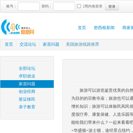
登录
账号：
密码：
2周内免登录
首页
密西根新闻
商家
首页
/
交流论坛
/
家居问题
/
美国旅游线路推荐
全部论坛
求职就业
家居问题
旅游可以游览鉴赏优美的自
创业经商
为目的的宗教寺庙；旅游也可以
签证移民
增长知识；旅游可以体验民风民
亲子教育
度假疗养、康复保健、人造乐园
能给我们带来什么？一起来看看吧
+华盛顿+波士顿，途经景点纽约