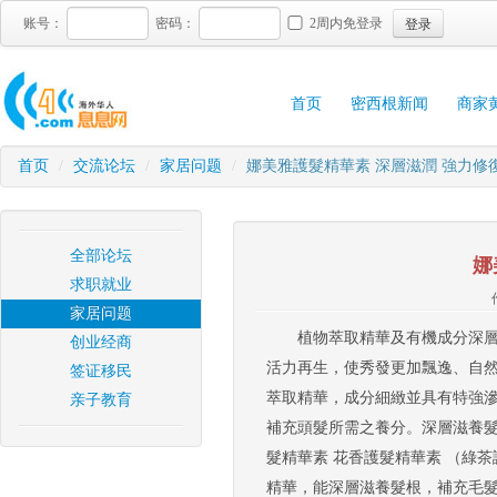
登录
账号：
密码：
2周内免登录
首页
密西根新闻
商家
首页
/
交流论坛
/
家居问题
/
娜美雅護髮精華素 深層滋潤 強力修
全部论坛
娜
求职就业
家居问题
植物萃取精華及有機成分深
创业经商
活力再生，使秀發更加飄逸、自然
签证移民
萃取精華，成分細緻並具有特強
亲子教育
補充頭髮所需之養分。深層滋養髮
髮精華素 花香護髮精華素 （綠
精華，能深層滋養髮根，補充毛