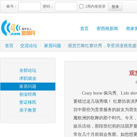
登录
账号：
密码：
2周内免登录
首页
密西根新闻
商家
首页
/
交流论坛
/
家居问题
/
观赏巴黎红磨坊秀，享受浪漫视觉盛
全部论坛
观
求职就业
家居问题
Crazy horse 疯马秀、Li
创业经商
要错过这几场秀哦！ 红磨坊表演
签证移民
坊中那些为贵胄服务的妓女为营
亲子教育
魔欧洲的歌舞的那个时代。今天
娱乐活动，那段世纪初的法国罗曼史依
常在几个月前就会售罄。如您想要观看