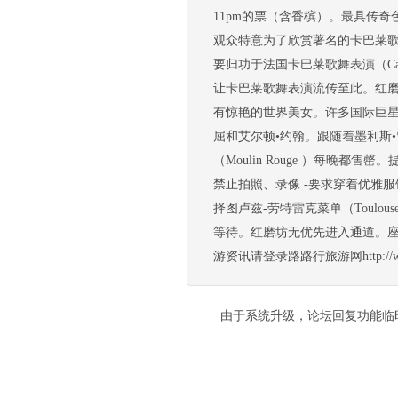
11pm的票（含香槟）。最具传奇色
观众特意为了欣赏著名的卡巴莱歌舞
要归功于法国卡巴莱歌舞表演（Cabaret
让卡巴莱歌舞表演流传至此。红
有惊艳的世界美女。许多国际巨星
屈和艾尔顿•约翰。跟随着墨利斯
（Moulin Rouge ）每晚
禁止拍照、录像 -要求穿着优雅
择图卢兹-劳特雷克菜单（Toulous
等待。红磨坊无优先进入通道。座
游资讯请登录路路行旅游网http://www.lu
由于系统升级，论坛回复功能临