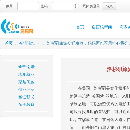
登录
账号：
密码：
2周内免登录
首页
密西根新闻
商家
首页
/
交流论坛
/
/
洛杉矶旅游交通攻略，妈妈再也不用担心我会
全部论坛
洛杉矶旅
求职就业
家居问题
在美国，洛杉矶是文化娱乐的
创业经商
追逐与筑造“美国梦”的地方。来
签证移民
录制之地，可以游览优秀的电影
亲子教育
可以寻找儿时的童话梦，可以近
矶，在穆赫兰道，在日落大道，
间……但是旧金山华人旅行社提醒