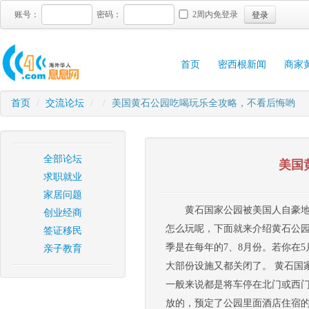
登录
账号：
密码：
2周内免登录
首页
密西根新闻
商家
首页
/
交流论坛
/
/
美国黄石公园吃喝玩乐全攻略，不看后悔哟
全部论坛
美国
求职就业
家居问题
黄石国家公园被美国人自豪地
创业经商
怎么玩呢，下面就来介绍黄石公园旅
签证移民
季是在每年的7、8月份。若你在
亲子教育
大部份设施又都关闭了。 黄石国
一般来说都是将车停在北门或西
放的，预定了公园里面酒店住宿