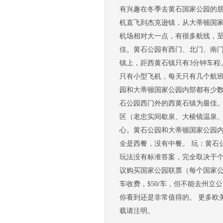
有兴趣在冬季去黄石国家公园的朋
机直飞到杰克逊镇，从大蒂顿国家
机场相对大一点，有很多航线，
佳。黄石公园有西门、北门、南门
镇上，距西黄石镇只有3分钟车程
只有小型飞机，每天只有几个航班
园和大蒂顿国家公园内部都有少数
石公园西门外的西黄石镇为最佳。
区（老忠实间歇泉、大棱镜温泉、
心。黄石公园和大蒂顿国家公园
全是西餐，没有中餐。 玩：黄石
玩法没有标准答案，完全取决于个人游
议购买国家公园联票（每个国家公园售票处
车收费，$50/车，但不能去州
你看到还是非常值得的。 更多欧美旅游资讯请登
载请注明。