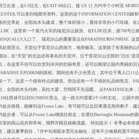
特兰出发，走I-5往北，在EXIT 68出口。接 US 12 大约半个小时至 MORTO
CENTER,可以拿到地图等资料。这里的这个INFORMATION CENTER颇
路的交界处，全部由木头建成，整个体积很小，显得非常的小巧玲珑。在
ELBE，这里有一个蒸汽火车的瑞尼尔山旅游。在ELBE往东，接706号公路
NISQUALLY入口了。 瑞尼尔山的重要景点在PARADISE和SUNRISE. 这
高处观景点。天堂位于雷尼尔山西南方，地势极高。这里除了有美丽的山
湖泊，在“天堂”的北边还有著名的天堂河。位于雷尼尔山北部的“日出”是
点，在这里不但可以欣赏到冰河的壮丽奇景，还可以眺望公园内秀丽的贝
PARADISE大约30KM的路程。期间也有不少光景点，其中位于离入口11公里处
留一下。这是一个很有特点的建筑。旁边还有一个不错的礼品销售店。PARADIS
点，全部的木头结构，高柱大梁，空阔而不失温暖。 从PARADISE出来，沿
410往西就可以到SUNRISE景点。这一路大约需要2个小时左右。 公园中的Sourdo
的徒步路线，能够到达Frozen Lake，有可能可以近距离遇见熊和豹子
的徒步者，可以从Frozen Lake继续往前走，在通往Burroughs Moun
谷里的高山花卉和草甸，视野开阔且植株茂盛。 特别提示 1. 冬季会有
达，建议夏季前往，7月中旬湖面冰雪完全融化，还有不少难易程度不同的徒