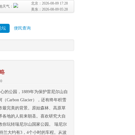
北京：
2026-08-09 17:28
地天气：
美东：
2026-08-09 05:28
论坛
便民查询
略
.0
尔山为中心的公园，1889年为保护雷尼尔山自
bon Glacier），还有终年积雪
市最完美的背景。原始森林、高原草
界各地的人前来朝圣。喜欢研究大自
教你玩转瑞尼尔山国家公园。 瑞尼尔
特兰大约有3，4个小时的车程。从波