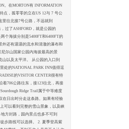
N。在MORTON有 INFORMATION
有特点，孤零零的立在US 12与 7 号公
这里往北接7号公路，不远就到
，过了ASHFORD，就是公园的
是两个海拔分别是5400FT和6400FT的
景外还有潺潺的流水和清澈的瀑布和
雷尼尔山国家公园内海拔最高的景
克山以及太平洋。 从公园的入口到
的NATIONAL PARK INN值得逗
E的VISITOR CENTER很有特
着706公路往东，接123往北，再接
ugh Ridge Trail属于中等难度
，建议在日出时分走这条路。如果有经验
tain的路上可以看到完整的雪山景象，以及峡
很多地方封路，园内景点也多不可到
步路线可以选择。 2. 夏季登高紫