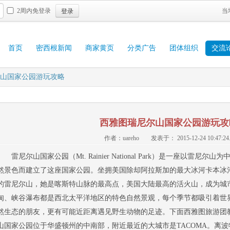
登录
2周内免登录
当
首页
密西根新闻
商家黄页
分类广告
团体组织
交流
山国家公园游玩攻略
西雅图瑞尼尔山国家公园游玩攻
作者：uareho
发表于： 2015-12-24 10:47:24
雷尼尔山国家公园（Mt. Rainier National Park）是一座以雷尼
然景色而建立了这座国家公园。坐拥美国除却阿拉斯加的最大冰河卡本冰河（Car
的雷尼尔山，她是喀斯特山脉的最高点，美国大陆最高的活火山，成为城
甸、峡谷瀑布都是西北太平洋地区的特色自然景观，每个季节都吸引着世
然生态的朋友，更有可能近距离遇见野生动物的足迹。下面西雅图旅游团
山国家公园位于华盛顿州的中南部，附近最近的大城市是TACOMA。离波