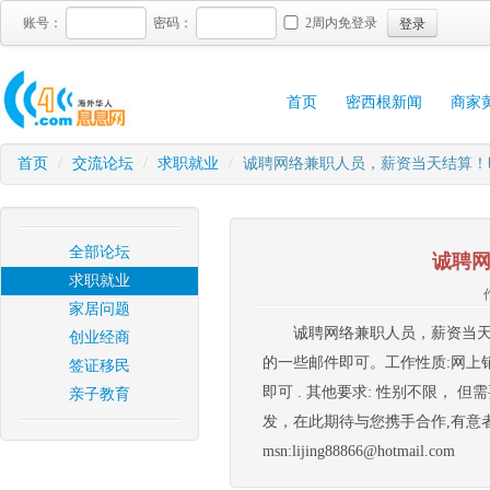
登录
账号：
密码：
2周内免登录
首页
密西根新闻
商家
首页
/
交流论坛
/
求职就业
/
诚聘网络兼职人员，薪资当天结算！
全部论坛
诚聘
求职就业
家居问题
诚聘网络兼职人员，薪资当天
创业经商
的一些邮件即可。工作性质:网上销
签证移民
即可 . 其他要求: 性别不限，
亲子教育
发，在此期待与您携手合作,有意者请联
msn:lijing88866@hotmail.com