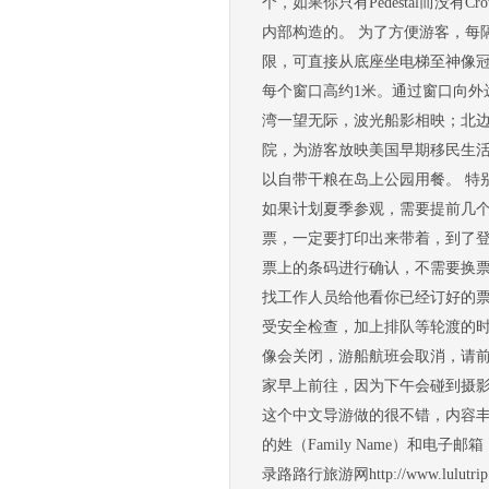
个，如果你只有Pedestal而没
内部构造的。 为了方便游客，每
限，可直接从底座坐电梯至神像冠
每个窗口高约1米。通过窗口向外
湾一望无际，波光船影相映；北
院，为游客放映美国早期移民生
以自带干粮在岛上公园用餐。 特别提示
如果计划夏季参观，需要提前几个月订票
票，一定要打印出来带着，到了
票上的条码进行确认，不需要换票
找工作人员给他看你已经订好的票
受安全检查，加上排队等轮渡的时
像会关闭，游船航班会取消，请前
家早上前往，因为下午会碰到摄影逆
这个中文导游做的很不错，内容
的姓（Family Name）和电
录路路行旅游网http://www.lulutrip.