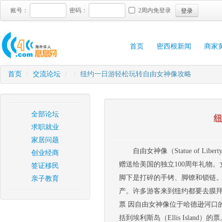
登录
账号：
密码：
2周内免登录
首页
密西根新闻
商家
首页
/
交流论坛
/
/
纽约一日游轻松玩转自由女神像攻略
全部论坛
求职就业
家居问题
自由女神像（Statue of Liber
创业经商
赠送给美国的独立100周年礼物。
签证移民
脚下是打碎的手铐、脚镣和锁链。
亲子教育
产。许多游客来到纽约都要去膜拜
票 因自由女神像位于哈德逊河口的自
括到埃利斯岛（Ellis Isla