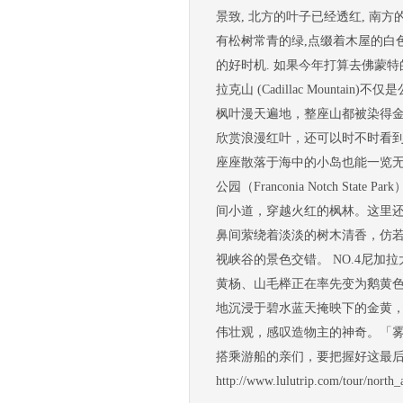
景致, 北方的叶子已经透红, 南方
有松树常青的绿,点缀着木屋的白色
的好时机. 如果今年打算去佛蒙特的话, 最
拉克山 (Cadillac Moun
枫叶漫天遍地，整座山都被染得金红。这
欣赏浪漫红叶，还可以时不时看
座座散落于海中的小岛也能一览无
公园（Franconia Notch St
间小道，穿越火红的枫林。这里
鼻间萦绕着淡淡的树木清香，仿
视峡谷的景色交错。 NO.4尼加
黄杨、山毛榉正在率先变为鹅黄
地沉浸于碧水蓝天掩映下的金黄，
伟壮观，感叹造物主的神奇。「雾
搭乘游船的亲们，要把握好这最后
http://www.lulutrip.com/tour/n