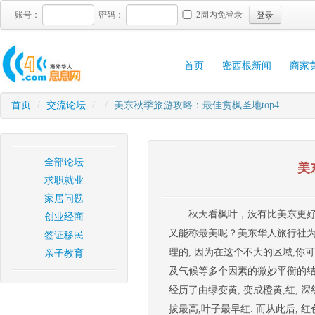
登录
账号：
密码：
2周内免登录
首页
密西根新闻
商家
首页
/
交流论坛
/
/
美东秋季旅游攻略：最佳赏枫圣地top4
全部论坛
美
求职就业
家居问题
秋天看枫叶，没有比美东更
创业经商
又能称最美呢？美东华人旅行社为您揭
签证移民
理的, 因为在这个不大的区域,你可
亲子教育
及气候等多个因素的微妙平衡的结果
经历了由绿变黄, 变成橙黄,红, 
拔最高,叶子最早红. 而从此后,